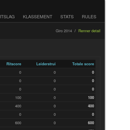
ITSLAG
KLASSEMENT
STATS
RULES
Giro 2014
Renner detail
Ritscore
Leiderstrui
Totale score
0
0
0
0
0
0
0
0
0
100
0
100
400
0
400
0
0
0
600
0
600