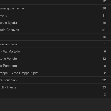
12
somaggiore Terme
26
avona
31
olo (tijdrit)
16
arolo Canaves
51
16
ontecampione
1
 - Val Martello
6
ttorio Veneto
42
gio Panarotta
9
appa - Cima Grappa (tijdrit)
2
te Zoncolan
22
li - Trieste
33
3