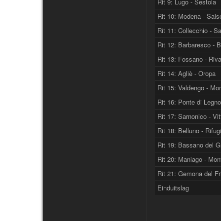
Rit 9: Lugo - Sestola
Rit 10: Modena - Sal
Rit 11: Collecchio - S
Rit 12: Barbaresco - Bar
Rit 13: Fossano - Riv
Rit 14: Agliè - Oropa
Rit 15: Valdengo - M
Rit 16: Ponte di Legno
Rit 17: Sarnonico - Vi
Rit 18: Belluno - Rifu
Rit 19: Bassano del Gr
Rit 20: Maniago - Mon
Rit 21: Gemona del Friu
Einduitslag