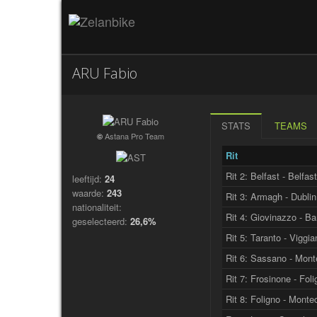
ARU Fabio
STATS
TEAMS
Astana Pro Team
©
Rit
Rit 2: Belfast - Belfast
leeftijd:
24
waarde:
243
Rit 3: Armagh - Dublin
nationaliteit:
Rit 4: Giovinazzo - Ba
geselecteerd:
26,6%
Rit 5: Taranto - Viggia
Rit 6: Sassano - Mon
Rit 7: Frosinone - Fol
Rit 8: Foligno - Monte