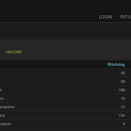
LOGIN
RITU
HISTORY
Rituitslag
35
38
ri
168
no
19
tecassino
13
igno
154
copiolo
9