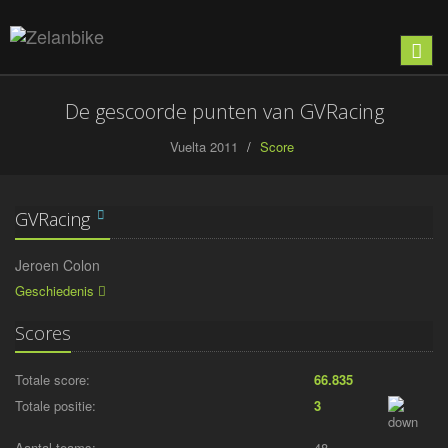
Toon
naviga
De gescoorde punten van GVRacing
Vuelta 2011
Score
GVRacing
Jeroen Colon
Geschiedenis
Scores
Totale score:
66.835
Totale positie:
3
Aantal teams:
48