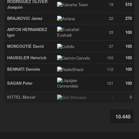
RODRIGUEZ OLIVER
19
510
Joaquin
BRAJKOVIC Janez
22
270
ANTON HERNANDEZ
33
100
Igor
MONCOUTIÉ David
37
100
HAUSSLER Heinrich
103
100
BENNATI Daniele
112
100
SAGAN Peter
121
100
KITTEL Marcel
-
0
10.440