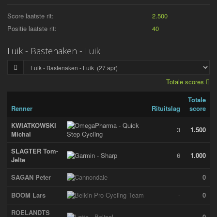
Score laatste rit:
2.500
Positie laatste rit:
40
Luik - Bastenaken - Luik
Totale scores
Totale
Renner
Rituitslag
score
KWIATKOWSKI
3
1.500
Michal
SLAGTER Tom-
6
1.000
Jelte
SAGAN Peter
-
0
BOOM Lars
-
0
ROELANDTS
-
0