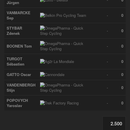
Jürgen
VANMARCKE
-
0
Sep
STYBAR
-
0
Zdenek
BOONEN Tom
-
0
TURGOT
-
0
Sébastien
GATTO Oscar
-
0
VANDENBERGH
-
0
Stijn
POPOVYCH
-
0
Yaroslav
2.500