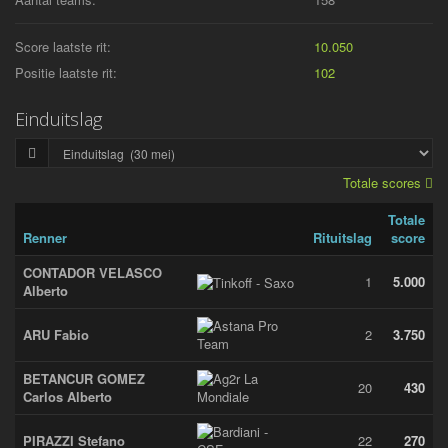
Score laatste rit:
10.050
Positie laatste rit:
102
Einduitslag
Totale scores
Totale
Renner
Rituitslag
score
CONTADOR VELASCO
1
5.000
Alberto
ARU Fabio
2
3.750
BETANCUR GOMEZ
20
430
Carlos Alberto
PIRAZZI Stefano
22
270