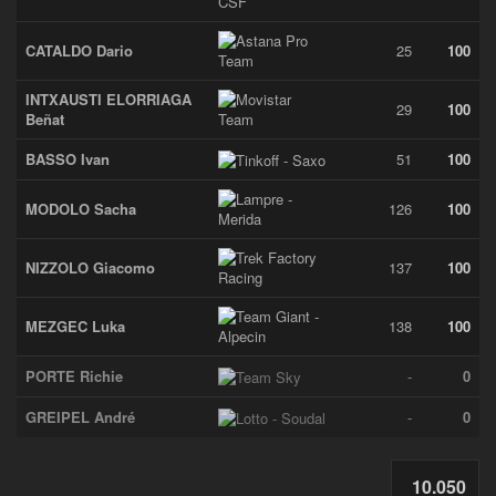
CATALDO Dario
25
100
INTXAUSTI ELORRIAGA
29
100
Beñat
BASSO Ivan
51
100
MODOLO Sacha
126
100
NIZZOLO Giacomo
137
100
MEZGEC Luka
138
100
PORTE Richie
-
0
GREIPEL André
-
0
10.050