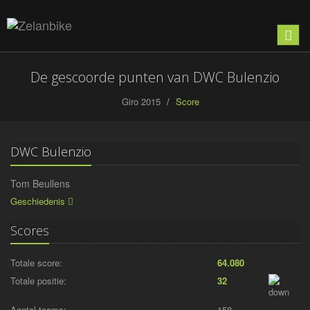
Toon
naviga
De gescoorde punten van DWC Bulenzio
Giro 2015
Score
DWC Bulenzio
Tom Beullens
Geschiedenis
Scores
Totale score:
64.080
Totale positie:
32
Aantal teams:
158