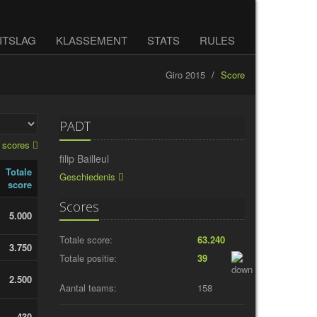
ITSLAG
KLASSEMENT
STATS
RULES
Giro 2015
Score
PADT
e scores
filip Bailleul
Totale
Geschiedenis
score
Scores
5.000
Totale score:
63.240
3.750
Totale positie:
39
2.500
Aantal teams:
158
430