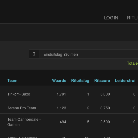
LOGIN
RITU
Total
Team
Waarde
Rituitslag
Ritscore
Leiderstrui
1
Tinkoff - Saxo
1.791
5.000
0
2
Astana Pro Team
1.123
3.750
0
Team Cannondale -
5
494
2.500
0
Garmin
20
Ag2r La Mondiale
45
430
0