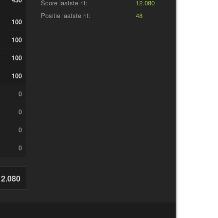
Score laatste rit:
12.080
Positie laatste rit:
48
100
100
100
100
0
0
0
0
12.080