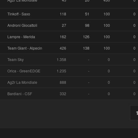
51
Tinkoff - Saxo
118
100
0
98
Androni Giocattoli
27
100
0
126
Lampre - Merida
162
100
0
138
Team Giant - Alpecin
426
100
0
-
Team Sky
1.358
0
0
-
Orica - GreenEDGE
1.235
0
0
-
Ag2r La Mondiale
888
0
0
-
Bardiani - CSF
332
0
0