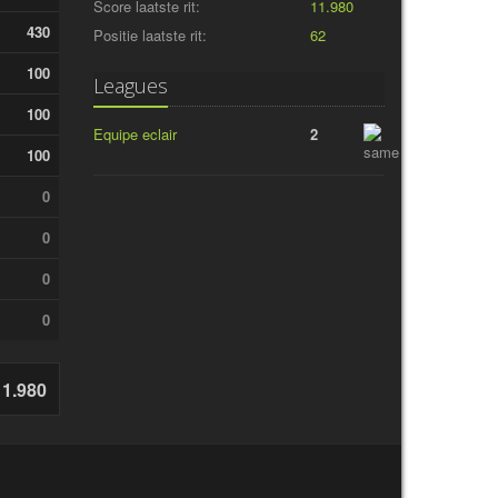
Score laatste rit:
11.980
430
Positie laatste rit:
62
100
Leagues
100
Equipe eclair
2
100
0
0
0
0
11.980