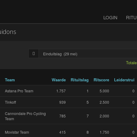
LOGIN
RITU
uidons
Total
Team
Waarde
Rituitslag
Ritscore
Leiderstrui
1
Astana Pro Team
1.757
5.000
0
5
Tinkoff
939
2.500
0
Cannondale Pro Cycling
7
785
2.000
0
Team
8
Movistar Team
415
1.750
0