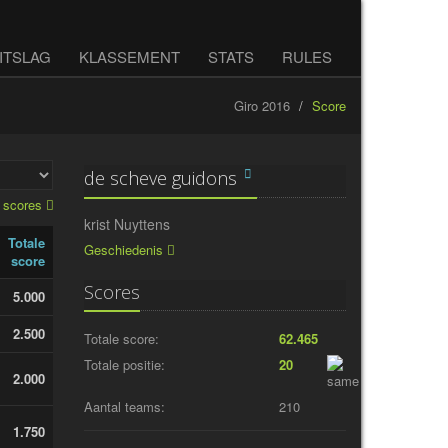
ITSLAG
KLASSEMENT
STATS
RULES
Giro 2016
Score
de scheve guidons
e scores
krist Nuyttens
Totale
Geschiedenis
score
Scores
5.000
2.500
Totale score:
62.465
Totale positie:
20
2.000
Aantal teams:
210
1.750