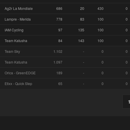
20
Ag2r La Mondiale
686
430
0
83
Lampre - Merida
778
100
0
135
IAM Cycling
97
100
0
143
Team Katusha
84
100
0
-
Team Sky
1.102
0
0
-
Team Katusha
1.097
0
0
-
Orica - GreenEDGE
189
0
0
-
Etixx - Quick Step
65
0
0