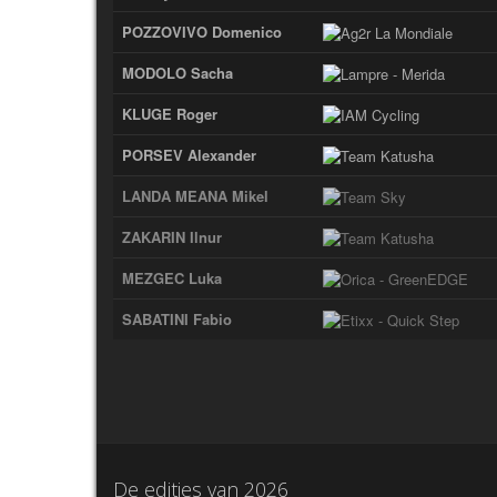
POZZOVIVO Domenico
MODOLO Sacha
KLUGE Roger
PORSEV Alexander
LANDA MEANA Mikel
ZAKARIN Ilnur
MEZGEC Luka
SABATINI Fabio
De edities van
2026