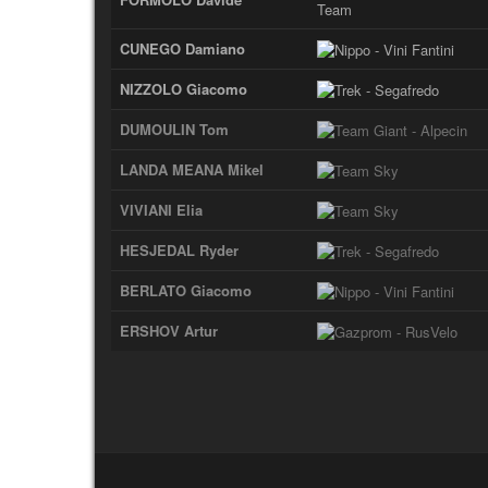
CUNEGO Damiano
NIZZOLO Giacomo
DUMOULIN Tom
LANDA MEANA Mikel
VIVIANI Elia
HESJEDAL Ryder
BERLATO Giacomo
ERSHOV Artur