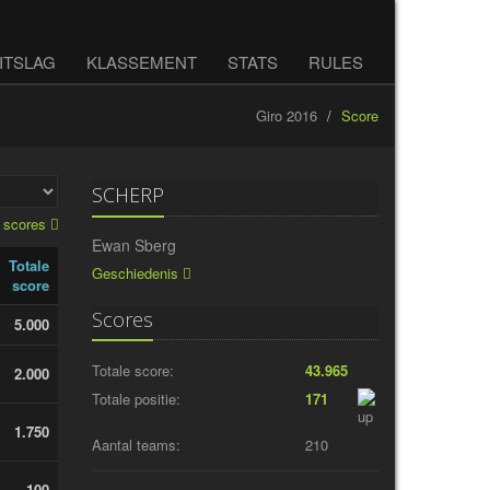
ITSLAG
KLASSEMENT
STATS
RULES
Giro 2016
Score
SCHERP
e scores
Ewan Sberg
Totale
Geschiedenis
score
Scores
5.000
Totale score:
43.965
2.000
Totale positie:
171
1.750
Aantal teams:
210
100