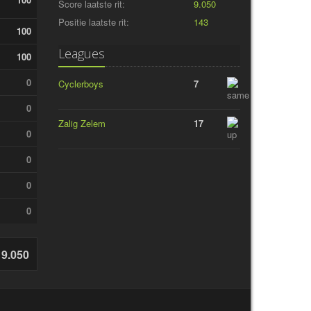
Score laatste rit:
9.050
Positie laatste rit:
143
100
Leagues
100
0
Cyclerboys
7
0
Zalig Zelem
17
0
0
0
0
9.050