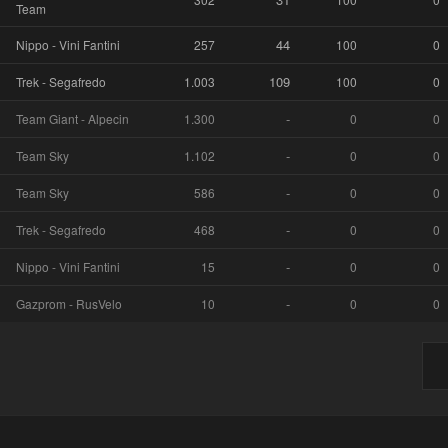
Team
44
Nippo - Vini Fantini
257
100
0
109
Trek - Segafredo
1.003
100
0
-
Team Giant - Alpecin
1.300
0
0
-
Team Sky
1.102
0
0
-
Team Sky
586
0
0
-
Trek - Segafredo
468
0
0
-
Nippo - Vini Fantini
15
0
0
-
Gazprom - RusVelo
10
0
0