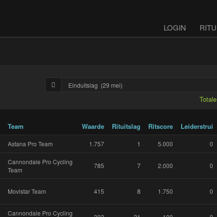
LOGIN
RITU
Total
Team
Waarde
Rituitslag
Ritscore
Leiderstrui
1
Astana Pro Team
1.757
5.000
0
Cannondale Pro Cycling
7
785
2.000
0
Team
8
Movistar Team
415
1.750
0
Cannondale Pro Cycling
31
302
100
0