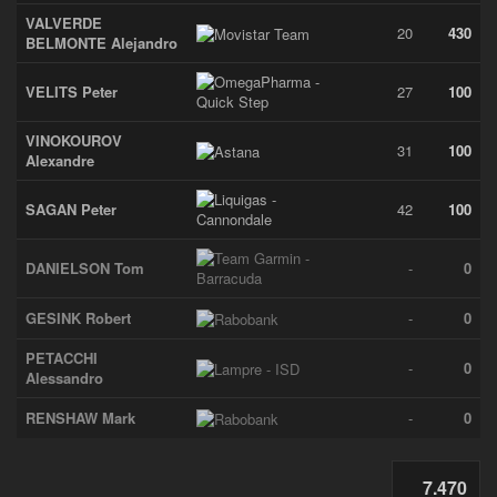
VALVERDE
20
430
BELMONTE Alejandro
VELITS Peter
27
100
VINOKOUROV
31
100
Alexandre
SAGAN Peter
42
100
DANIELSON Tom
-
0
GESINK Robert
-
0
PETACCHI
-
0
Alessandro
RENSHAW Mark
-
0
7.470