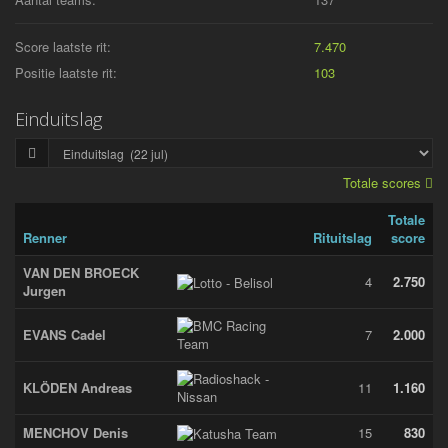
Score laatste rit:
7.470
Positie laatste rit:
103
Einduitslag
Totale scores
Totale
Renner
Rituitslag
score
VAN DEN BROECK
4
2.750
Jurgen
EVANS Cadel
7
2.000
KLÖDEN Andreas
11
1.160
MENCHOV Denis
15
830