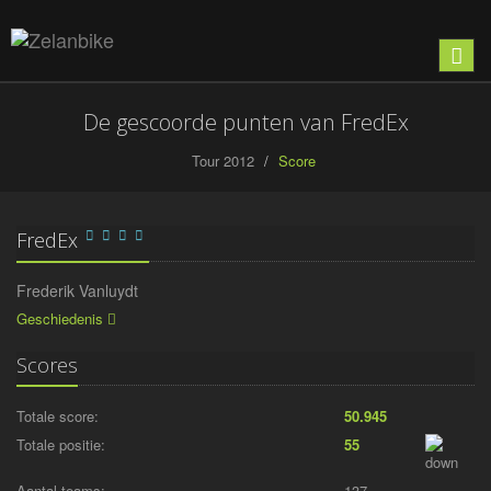
Toon
naviga
De gescoorde punten van FredEx
Tour 2012
Score
FredEx
Frederik Vanluydt
Geschiedenis
Scores
Totale score:
50.945
Totale positie:
55
Aantal teams:
137