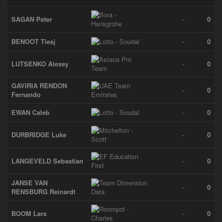
SAGAN Peter
-
0
BENOOT Tiesj
-
0
LUTSENKO Alexey
-
0
GAVIRIA RENDON
-
0
Fernando
EWAN Caleb
-
0
DURBRIDGE Luke
-
0
LANGEVELD Sebastian
-
0
JANSE VAN
-
0
RENSBURG Reinardt
BOOM Lars
-
0